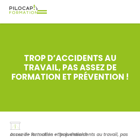
TROP D’ACCIDENTS AU
TRAVAIL, PAS ASSEZ DE
FORMATION ET PRÉVENTION !
Accueil
Trop d’accidents au travail, pas assez de formation et prévention !
–
Actualités
–