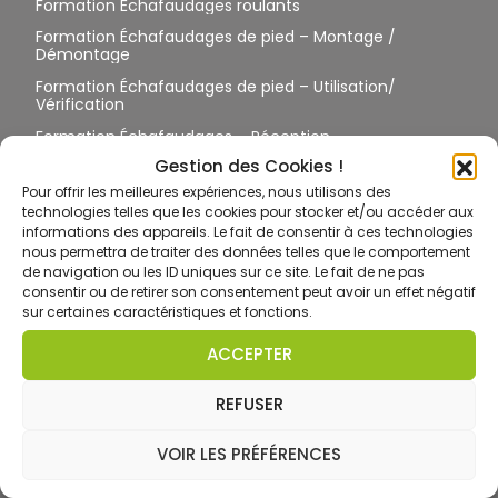
Formation Échafaudages roulants
Formation Échafaudages de pied – Montage /
Démontage
Formation Échafaudages de pied – Utilisation/
Vérification
Formation Échafaudages – Réception
TRAVAIL EN HAUTEUR
Gestion des Cookies !
Pour offrir les meilleures expériences, nous utilisons des
Formation Travail en Hauteur et EPI – Harnais
technologies telles que les cookies pour stocker et/ou accéder aux
informations des appareils. Le fait de consentir à ces technologies
Toiture / Terrasse / Pylônes sans suspension
nous permettra de traiter des données telles que le comportement
Toiture / Terrasse / Pylône avec suspension
de navigation ou les ID uniques sur ce site. Le fait de ne pas
consentir ou de retirer son consentement peut avoir un effet négatif
Formation Port des EPI antichute sur site équipé
sur certaines caractéristiques et fonctions.
Formation Port des EPI antichute sur site non équipé
ACCEPTER
Formation CCTH ET
Formation CCTH GO
REFUSER
Formation CCTH CC
VOIR LES PRÉFÉRENCES
Formation CCTH RE
Ancrage temporaire, EPC temporaire : travailler sur site