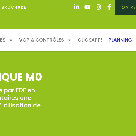
ON RE
BROCHURE
ES
VGP & CONTRÔLES
CLICKAPP!
PLANNING
IQUE M0
e par EDF en
ataires une
utilisation de