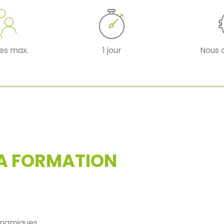
res max.
1 jour
Nous 
LA FORMATION
ynamiques.