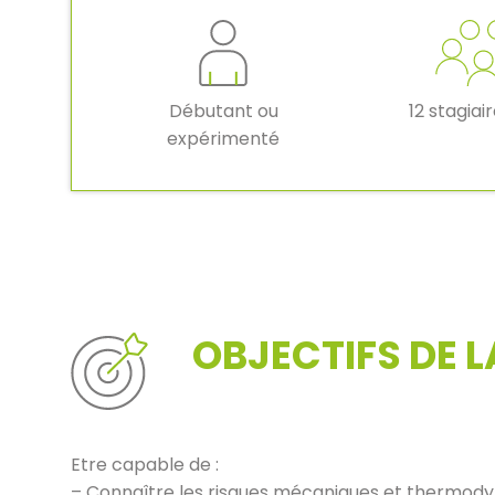
Débutant ou
12 stagiai
expérimenté
OBJECTIFS DE 
Etre capable de :
– Connaître les risques mécaniques et thermod