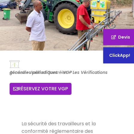
Devis
ClickApp!
Accueil
Les Vérifications générales périodiques – VGP
–
Audit et Contrôles
–
RÉSERVEZ VOTRE VGP
La sécurité des travailleurs et la
conformité réglementaire des