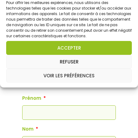
Pour offrir les meilleures expériences, nous utilisons des
technologies telles que les cookies pour stocker et/ou accéder aux
informations des appareils. Le fait de consentir à ces technologies
nous permettra de traiter des données telles que le comportement
de navigation ou les ID uniques sur ce site. Le fait de ne pas
consentir ou de retirer son consentement peut avoir un effet négatif
sur certaines caractéristiques et fonctions.
PRÉ-RÉSERVEZ VOTRE
ACCEPTER
VGP
REFUSER
Dites-nous votre besoin et nous vous
recontacterons avec des dates et
VOIR LES PRÉFÉRENCES
tarifs.
Prénom
Nom