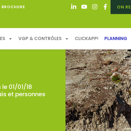
ON RE
BROCHURE
ES
VGP & CONTRÔLES
CLICKAPP!
PLANNING
 le 01/01/18
lais et personnes