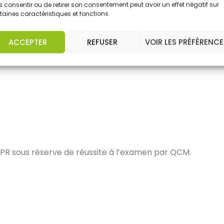
édagogiques (support PowerPoint PILOCAP).
 consentir ou de retirer son consentement peut avoir un effet négatif sur
).
taines caractéristiques et fonctions.
ACCEPTER
REFUSER
VOIR LES PRÉFÉRENCE
PR sous réserve de réussite à l’examen par QCM.