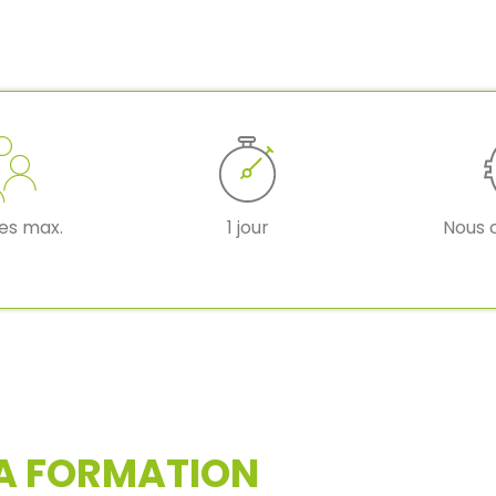
res max.
1 jour
Nous 
LA FORMATION