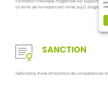
Formation théorique magistrale sur supports p
pas
Un livret de formation est remis au(x) stagiaire(s
cer
SANCTION
Délivrance d’une attestation de compétences AI