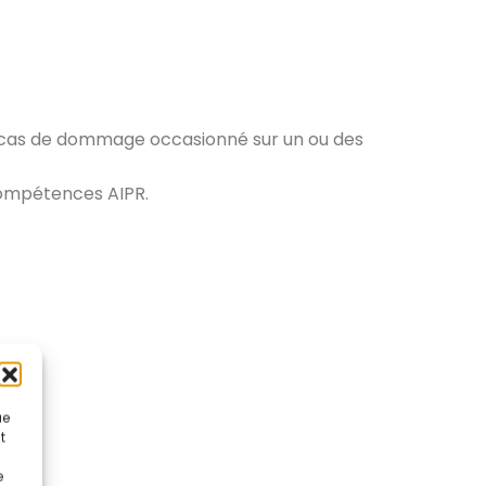
n cas de dommage occasionné sur un ou des
compétences AIPR.
ue
t
e