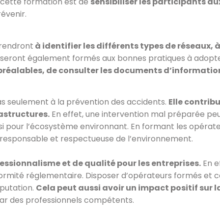
e cette formation est de
sensibiliser les participants au
évenir.
prendront
à identifier les différents types de réseaux
s seront également formés aux bonnes pratiques à adopte
préalables, de consulter les documents d’information
as seulement à la prévention des accidents.
Elle contrib
astructures.
En effet, une intervention mal préparée pe
 pour l’écosystème environnant. En formant les opérateur
responsable et respectueuse de l’environnement.
essionnalisme et de qualité pour les entreprises.
En ef
ormité réglementaire. Disposer d’opérateurs formés et ce
putation.
Cela peut aussi avoir un impact positif sur la
 par des professionnels compétents.