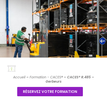
Accueil
–
Formation - CACES®
–
CACES® R.485 –
Gerbeurs
RÉSERVEZ VOTRE FORMATION