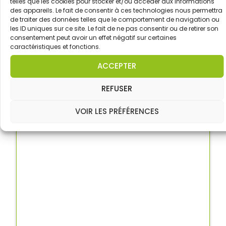
telles que les cookies pour stocker et/ou accéder aux informations
des appareils. Le fait de consentir à ces technologies nous permettra
de traiter des données telles que le comportement de navigation ou
CACES® R.482 BORDEAUX RIVE
les ID uniques sur ce site. Le fait de ne pas consentir ou de retirer son
GAUCHE
consentement peut avoir un effet négatif sur certaines
caractéristiques et fonctions.
ACCEPTER
DÉCOUVRIR
REFUSER
VOIR LES PRÉFÉRENCES