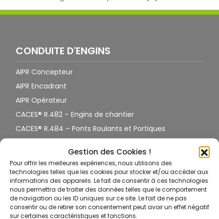
CONDUITE D'ENGINS
AIPR Concepteur
AIPR Encadrant
AIPR Opérateur
CACES® R.482 – Engins de chantier
CACES® R.484 – Ponts Roulants et Portiques
CACES® R.485 – Gerbeurs
Gestion des Cookies !
CACES® R.486 – PEMP Nacelles
Pour offrir les meilleures expériences, nous utilisons des
CACES® R.489 – Chariots Élévateur
technologies telles que les cookies pour stocker et/ou accéder aux
informations des appareils. Le fait de consentir à ces technologies
CACES® R.490 – Grues de chargement
nous permettra de traiter des données telles que le comportement
HABILITATION ÉLECTRIQUE
de navigation ou les ID uniques sur ce site. Le fait de ne pas
consentir ou de retirer son consentement peut avoir un effet négatif
Habilitation électrique B0 – H0 – H0V
sur certaines caractéristiques et fonctions.