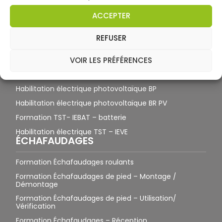
Habilitation électrique BS – BE
ACCEPTER
Habilitation électrique B1V – B2V – BR – BC – BE
REFUSER
Habilitation véhicule électrique B1VL B2VL BCL
Habilitation électrique H1V-H2V-HE-HC Haute Tension
VOIR LES PRÉFÉRENCES
HTA
Habilitation électrique BF – HF – Fouilles
Habilitation électrique photovoltaïque BP
Habilitation électrique photovoltaïque BR PV
Formation TST- IEBAT – batterie
Habilitation électrique TST – IEVE
ÉCHAFAUDAGES
Formation Échafaudages roulants
Formation Échafaudages de pied – Montage /
Démontage
Formation Échafaudages de pied – Utilisation/
Vérification
Formation Échafaudages – Réception