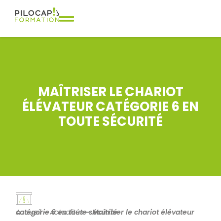
MAÎTRISER LE CHARIOT
ÉLÉVATEUR CATÉGORIE 6 EN
TOUTE SÉCURITÉ
Accueil
Maîtriser le chariot élévateur catégorie 6 en toute sécurité
–
Actualités
–