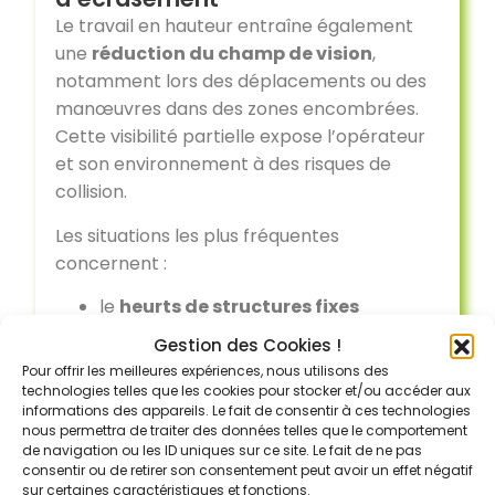
Le travail en hauteur entraîne également
une
réduction du champ de vision
,
notamment lors des déplacements ou des
manœuvres dans des zones encombrées.
Cette visibilité partielle expose l’opérateur
et son environnement à des risques de
collision.
Les situations les plus fréquentes
concernent :
le
heurts de structures fixes
(rayonnages, poteaux, charpentes),
Gestion des Cookies !
les
collisions avec d’autres engins
Pour offrir les meilleures expériences, nous utilisons des
de manutention
,
technologies telles que les cookies pour stocker et/ou accéder aux
informations des appareils. Le fait de consentir à ces technologies
le
risque d’écrasement de piétons
nous permettra de traiter des données telles que le comportement
circulant à proximité.
de navigation ou les ID uniques sur ce site. Le fait de ne pas
Ces accidents surviennent souvent lors de
consentir ou de retirer son consentement peut avoir un effet négatif
sur certaines caractéristiques et fonctions.