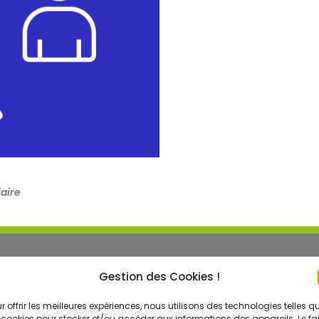
aire
Gestion des Cookies !
ITATION ÉLECTRIQUE
ÉCHAFAUDAGES
r offrir les meilleures expériences, nous utilisons des technologies telles q
tion électrique B0 – H0 – H0V
Formation Échafaudages rou
 cookies pour stocker et/ou accéder aux informations des appareils. Le fai