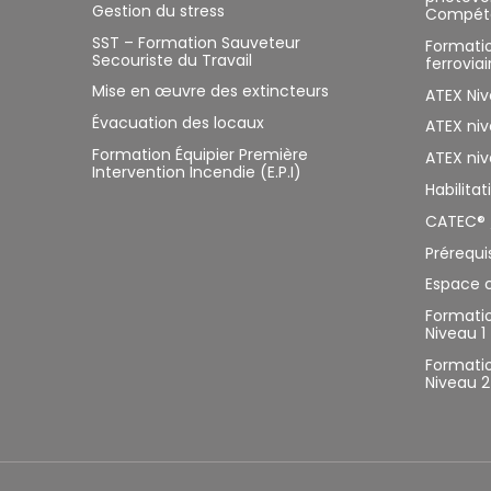
Gestion du stress
Compéte
SST – Formation Sauveteur
Formatio
Secouriste du Travail
ferroviai
Mise en œuvre des extincteurs
ATEX Ni
Évacuation des locaux
ATEX niv
Formation Équipier Première
ATEX niv
Intervention Incendie (E.P.I)
Habilit
CATEC® 
Prérequ
Espace 
Formatio
Niveau 1
Formatio
Niveau 2