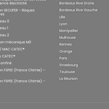
nce électricité
Bordeaux Rive Droite
Bordeaux Rive Gauche
n SECUFER – Risques
res
Lille
veau 0
Lyon
eau 1
Montpellier
eau 2
Mulhouse
ation mécanique M0
Rennes
/ MAC CATEC®
Orange
is CATEC®
Paris
confiné
Strasbourg
n FSPEE (France Chimie) –
Toulouse
La Réunion
n FSPEE (France Chimie) –