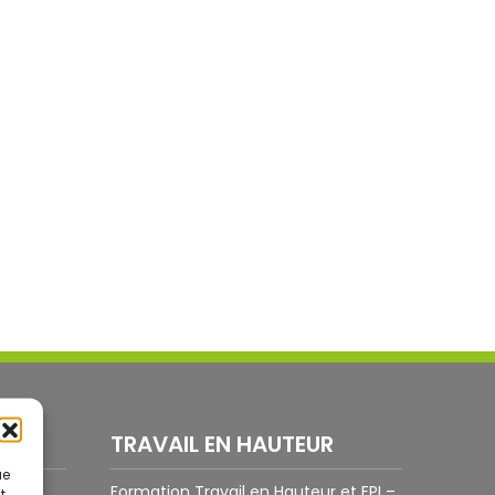
TRAVAIL EN HAUTEUR
ue
lants
Formation Travail en Hauteur et EPI –
t