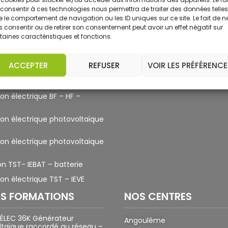
consentir à ces technologies nous permettra de traiter des données telles
ion électrique BS – BE
Formation Échafaudages de 
 le comportement de navigation ou les ID uniques sur ce site. Le fait de n
Montage / Démontage
ion électrique B1V – B2V – BR
 consentir ou de retirer son consentement peut avoir un effet négatif sur
E
Formation Échafaudages de 
taines caractéristiques et fonctions.
Utilisation/ Vérification
tion véhicule électrique B1VL
Formation Échafaudages –
ACCEPTER
REFUSER
VOIR LES PRÉFÉRENCE
Réception
tion électrique H1V-H2V-HE-
e Tension HTA
ion électrique BF – HF –
tion électrique photovoltaïque
tion électrique photovoltaïque
n TST- IEBAT – batterie
ion électrique TST – IEVE
ES FORMATIONS
NOS CENTRES
 ÉLEC 36K Générateur
Angoulême
taïque raccordé au réseau –