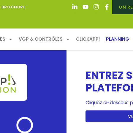
ON RE
BROCHURE
ES
VGP & CONTRÔLES
CLICKAPP!
PLANNING
ENTREZ 
PLATEFOR
Catalogue 2024
Cliquez ci-dessous 
VO