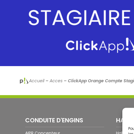
Accueil
–
Acces
–
ClickApp Orange Compte Stagi
CONDUITE D'ENGINS
HABIL
Pou
AIPR Concepteur
Habilita
les