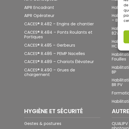
de 
AIPR Encadrant
Habilitat
que
AIPR Opérateur
Habilitat
pas
– BC – B
cer
CACES® R.482 – Engins de chantier
Habilita
CACES® R.484 – Ponts Roulants et
B2VL BCL
Portiques
Habilita
CACES® R.485 – Gerbeurs
HC Haut
CACES® R.486 – PEMP Nacelles
Habilitat
Fouilles
CACES® R.489 – Chariots Élévateur
Habilita
CACES® R.490 – Grues de
BP
chargement
Habilita
BR PV
Formatio
Habilitat
HYGIÈNE ET SÉCURITÉ
AUTR
Gestes & postures
QUALIPV
photovol