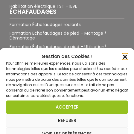
Habilitation électrique TST – IEVE
ÉCHAFAUDAGES
Formation Échafaudages roulants
Formation Échafaudages de pied – Montage /
Démontage
Formation Échafaudages de pied – Utilisation/
Vérification
Gestion des Cookies !
Formation Échafaudages – Réception
Pour offrir les meilleures expériences, nous utilisons des
TRAVAIL EN HAUTEUR
technologies telles que les cookies pour stocker et/ou accéder aux
informations des appareils. Le fait de consentir à ces technologies
Formation Travail en Hauteur et EPI – Harnais
nous permettra de traiter des données telles que le comportement
de navigation ou les ID uniques sur ce site. Le fait de ne pas
Toiture / Terrasse / Pylônes sans suspension
consentir ou de retirer son consentement peut avoir un effet négatif
Toiture / Terrasse / Pylône avec suspension
sur certaines caractéristiques et fonctions.
Formation Port des EPI antichute sur site équipé
ACCEPTER
Formation Port des EPI antichute sur site non équipé
REFUSER
Formation CCTH ET
Formation CCTH GO
VOIR LES PRÉFÉRENCES