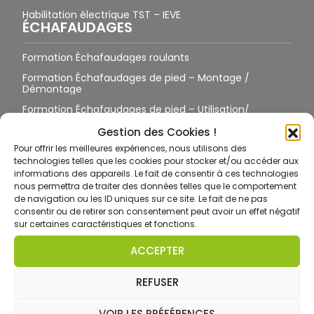
Habilitation électrique TST – IEVE
ÉCHAFAUDAGES
Formation Échafaudages roulants
Formation Échafaudages de pied – Montage /
Démontage
Formation Échafaudages de pied – Utilisation/
Vérification
Gestion des Cookies !
Formation Échafaudages – Réception
Pour offrir les meilleures expériences, nous utilisons des
TRAVAIL EN HAUTEUR
technologies telles que les cookies pour stocker et/ou accéder aux
informations des appareils. Le fait de consentir à ces technologies
Formation Travail en Hauteur et EPI – Harnais
nous permettra de traiter des données telles que le comportement
de navigation ou les ID uniques sur ce site. Le fait de ne pas
Toiture / Terrasse / Pylônes sans suspension
consentir ou de retirer son consentement peut avoir un effet négatif
Toiture / Terrasse / Pylône avec suspension
sur certaines caractéristiques et fonctions.
Formation Port des EPI antichute sur site équipé
ACCEPTER
Formation Port des EPI antichute sur site non équipé
REFUSER
Formation CCTH ET
Formation CCTH GO
VOIR LES PRÉFÉRENCES