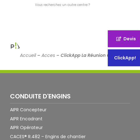
Vous recherchez un autre centre ?
Devis
Accueil
–
Acces
–
ClickApp La Réunion Client
ClickApp!
CONDUITE D'ENGINS
AIPR Concepteur
AIPR Encadrant
AIPR Opérateur
CACES® R.482 – Engins de chantier