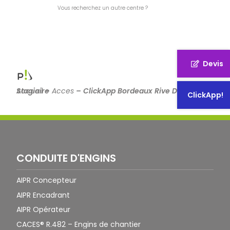
Vous recherchez un autre centre ?
Devis
Accueil
ClickApp Bordeaux Rive Droite Stagiaire
–
Acces
–
ClickApp!
CONDUITE D'ENGINS
AIPR Concepteur
AIPR Encadrant
AIPR Opérateur
CACES® R.482 – Engins de chantier