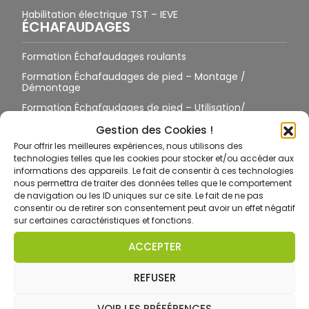
Habilitation électrique TST – IEVE
ÉCHAFAUDAGES
Formation Échafaudages roulants
Formation Échafaudages de pied – Montage /
Démontage
Formation Échafaudages de pied – Utilisation/
Vérification
Gestion des Cookies !
Formation Échafaudages – Réception
Pour offrir les meilleures expériences, nous utilisons des
TRAVAIL EN HAUTEUR
technologies telles que les cookies pour stocker et/ou accéder aux
informations des appareils. Le fait de consentir à ces technologies
Formation Travail en Hauteur et EPI – Harnais
nous permettra de traiter des données telles que le comportement
de navigation ou les ID uniques sur ce site. Le fait de ne pas
Toiture / Terrasse / Pylônes sans suspension
consentir ou de retirer son consentement peut avoir un effet négatif
Toiture / Terrasse / Pylône avec suspension
sur certaines caractéristiques et fonctions.
Formation Port des EPI antichute sur site équipé
ACCEPTER
Formation Port des EPI antichute sur site non équipé
REFUSER
Formation CCTH ET
Formation CCTH GO
VOIR LES PRÉFÉRENCES