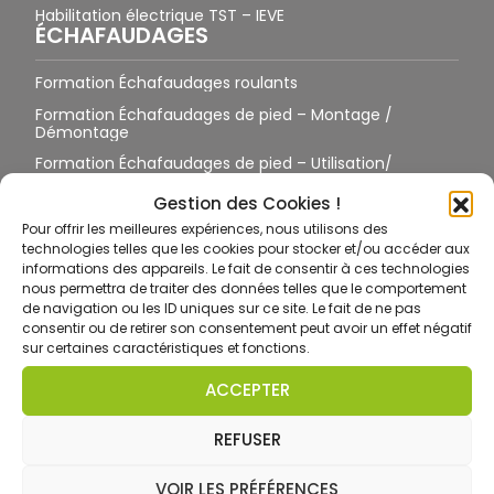
Habilitation électrique TST – IEVE
ÉCHAFAUDAGES
Formation Échafaudages roulants
Formation Échafaudages de pied – Montage /
Démontage
Formation Échafaudages de pied – Utilisation/
Vérification
Gestion des Cookies !
Formation Échafaudages – Réception
TRAVAIL EN HAUTEUR
Pour offrir les meilleures expériences, nous utilisons des
technologies telles que les cookies pour stocker et/ou accéder aux
informations des appareils. Le fait de consentir à ces technologies
Formation Travail en Hauteur et EPI – Harnais
nous permettra de traiter des données telles que le comportement
de navigation ou les ID uniques sur ce site. Le fait de ne pas
Toiture / Terrasse / Pylônes sans suspension
consentir ou de retirer son consentement peut avoir un effet négatif
Toiture / Terrasse / Pylône avec suspension
sur certaines caractéristiques et fonctions.
Formation Port des EPI antichute sur site équipé
ACCEPTER
Formation Port des EPI antichute sur site non équipé
REFUSER
Formation CCTH ET
Formation CCTH GO
VOIR LES PRÉFÉRENCES