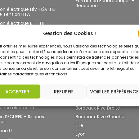
Formation Échafaudages –
Réception
tion électrique H1V-H2V-HE-
e Tension HTA
ion électrique BF – HF –
Gestion des Cookies !
tion électrique photovoltaïque
r offrir les meilleures expériences, nous utilisons des technologies telles q
tion électrique photovoltaïque
 cookies pour stocker et/ou accéder aux informations des appareils. Le fai
consentir à ces technologies nous permettra de traiter des données telles
 le comportement de navigation ou les ID uniques sur ce site. Le fait de n
n TST- IEBAT – batterie
 consentir ou de retirer son consentement peut avoir un effet négatif sur
ion électrique TST – IEVE
taines caractéristiques et fonctions.
ES FORMATIONS
NOS CENTRES
ACCEPTER
REFUSER
VOIR LES PRÉFÉRENCE
 ÉLEC 36K Générateur
Angoulême
taïque raccordé au réseau –
nce électricité
Bordeaux Rive Droite
Bordeaux Rive Gauche
n SECUFER – Risques
res
Lille
veau 0
Lyon