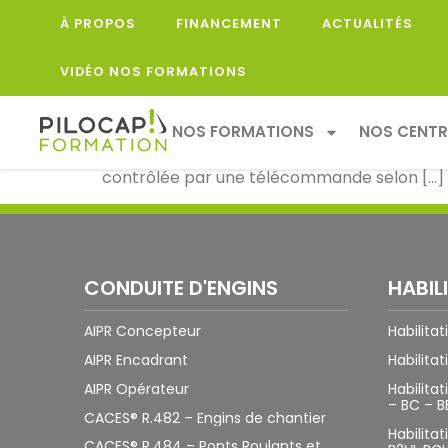
À PROPOS
FINANCEMENT
ACTUALITÉS
GRUE DE CHARGEMEN
VIDÉO NOS FORMATIONS
Une Grue sur un Camion ! 💭 Imaginez un c
NOS FORMATIONS
NOS CENTR
sorte de charges… 🤩 Arrêtez de rêver… ce ca
contrôlée par une télécommande selon […]
CONDUITE D'ENGINS
HABIL
AIPR Concepteur
Habilita
AIPR Encadrant
Habilitat
AIPR Opérateur
Habilitat
– BC – B
CACES® R.482 – Engins de chantier
Habilita
CACES® R.484 – Ponts Roulants et