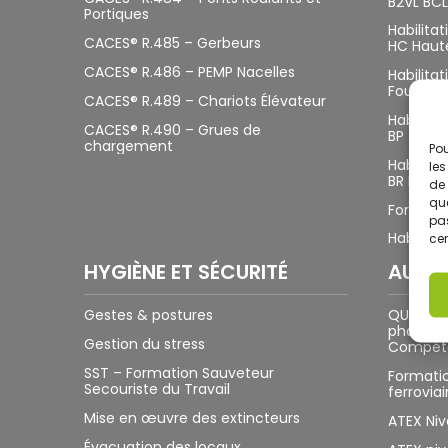
B2VL BCL
Portiques
Habilita
CACES® R.485 – Gerbeurs
HC Haut
CACES® R.486 – PEMP Nacelles
Habilitat
Fouilles
CACES® R.489 – Chariots Élévateur
Habilita
CACES® R.490 – Grues de
BP
chargement
Pou
Habilita
les
BR PV
de 
que
Formatio
pas
Habilitat
cer
HYGIÈNE ET SÉCURITÉ
AUTR
Gestes & postures
QUALIPV
photovol
Gestion du stress
Compéte
SST – Formation Sauveteur
Formatio
Secouriste du Travail
ferroviai
Mise en œuvre des extincteurs
ATEX Ni
Évacuation des locaux