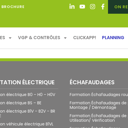
ON RE
BROCHURE
T : TOUR D’HORIZON DU 
amion… 🦾 Maintenant, imaginez un camion avec un gros 
ES
VGP & CONTRÔLES
CLICKAPP!
PLANNING
mion existe bel et bien ! 🚛 Voici la Grue de chargement 
ITATION ÉLECTRIQUE
ÉCHAFAUDAGES
tion électrique B0 – H0 – H0V
Formation Échafaudages rou
ion électrique BS – BE
Formation Échafaudages de 
Montage / Démontage
ion électrique B1V – B2V – BR
E
Formation Échafaudages de 
Utilisation/ Vérification
tion véhicule électrique B1VL