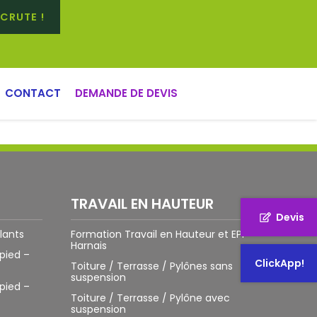
CRUTE !
CACES® R.490
bras mécanique capable de manipuler toute
CONTACT
DEMANDE DE DEVIS
! 🕹️ Un camion équipé d’une Grue articulée,
TRAVAIL EN HAUTEUR
Devis
lants
Formation Travail en Hauteur et EPI –
Harnais
pied –
ClickApp!
Toiture / Terrasse / Pylônes sans
suspension
pied –
Toiture / Terrasse / Pylône avec
suspension