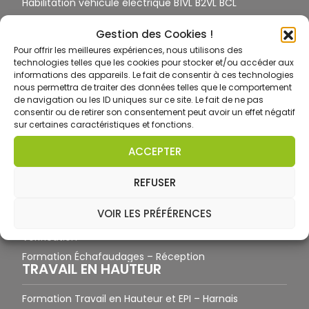
Habilitation véhicule électrique B1VL B2VL BCL
Habilitation électrique H1V-H2V-HE-HC Haute Tension
HTA
Gestion des Cookies !
Pour offrir les meilleures expériences, nous utilisons des
Habilitation électrique BF – HF – Fouilles
technologies telles que les cookies pour stocker et/ou accéder aux
Habilitation électrique photovoltaïque BP
informations des appareils. Le fait de consentir à ces technologies
nous permettra de traiter des données telles que le comportement
Habilitation électrique photovoltaïque BR PV
de navigation ou les ID uniques sur ce site. Le fait de ne pas
consentir ou de retirer son consentement peut avoir un effet négatif
Formation TST- IEBAT – batterie
sur certaines caractéristiques et fonctions.
Habilitation électrique TST – IEVE
ÉCHAFAUDAGES
ACCEPTER
Formation Échafaudages roulants
REFUSER
Formation Échafaudages de pied – Montage /
Démontage
VOIR LES PRÉFÉRENCES
Formation Échafaudages de pied – Utilisation/
Vérification
Formation Échafaudages – Réception
TRAVAIL EN HAUTEUR
Formation Travail en Hauteur et EPI – Harnais