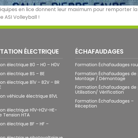
 équipes en lice donnent leur maximum pour remporter la 
e ASI Volleyball !
ITATION ÉLECTRIQUE
ÉCHAFAUDAGES
tion électrique B0 – H0 – H0V
Formation Échafaudages rou
ion électrique BS – BE
Formation Échafaudages de 
Montage / Démontage
ion électrique B1V – B2V – BR
E
Formation Échafaudages de 
Utilisation/ Vérification
tion véhicule électrique B1VL
Formation Échafaudages –
Réception
tion électrique H1V-H2V-HE-
e Tension HTA
ion électrique BF – HF –
tion électrique photovoltaïque