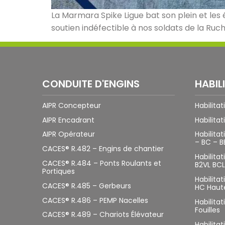
La Marmara Spike Ligue bat son plein et les
soutien indéfectible à nos soldats de la Ruch
CONDUITE D'ENGINS
HABIL
AIPR Concepteur
Habilita
AIPR Encadrant
Habilitat
AIPR Opérateur
Habilitat
– BC – B
CACES® R.482 – Engins de chantier
Habilita
CACES® R.484 – Ponts Roulants et
B2VL BCL
Portiques
Habilita
CACES® R.485 – Gerbeurs
HC Haut
CACES® R.486 – PEMP Nacelles
Habilitat
Fouilles
CACES® R.489 – Chariots Élévateur
Habilita