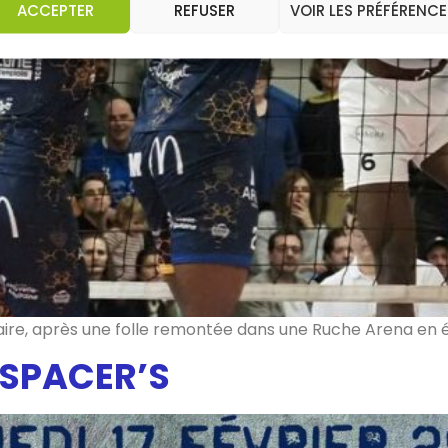
ACCEPTER
REFUSER
VOIR LES PRÉFÉRENCE
aire, après une folle remontée dans une Ruche Arena en éb
/ SPACER’S