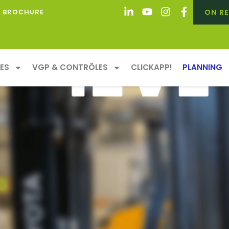
ON RE
BROCHURE
ION : HABILITATION IEVE
ES
VGP & CONTRÔLES
CLICKAPP!
PLANNING