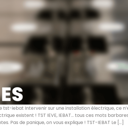
 tst-iebat Intervenir sur une installation électrique, ce n
ectrique existent ! TST IEVE, IEBAT… tous ces mots barbar
entes. Pas de panique, on vous explique ! TST-IEBAT Le […]