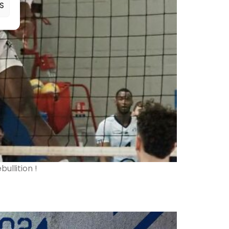
S
ullition !