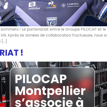
x sommets ! Le partenariat entre le Groupe PILOCAP et le 
XIII. Après six années de collaboration fructueuse, nous
 […]
IAT !