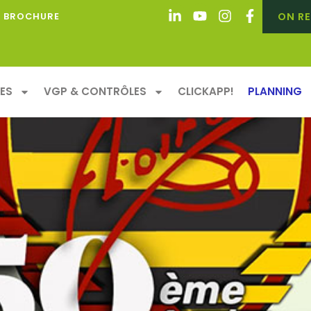
ON RE
BROCHURE
E FÊTER LES 50 ANS DU C
ES
VGP & CONTRÔLES
CLICKAPP!
PLANNING