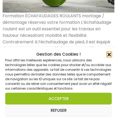
Formation ÉCHAFAUDAGES ROULANTS montage /
démontage réservez votre formation L’échafaudage
roulant est un outil essentiel pour les travaux en
hauteur nécessitant mobilité et flexibilité.
Contrairement à l’échafaudage de pied, il est équipé
de roues permettant un déplacement rapide, tout en
Gestion des Cookies !
assurant une stabilité optimale grâce à des dispositifs
Pour offrir les meilleures expériences, nous utilisons des
de blocage. Toutefois, son utilisation requiert une […]
technologies telles que les cookies pour stocker et/ou accéder aux
informations des appareils. Le fait de consentir à ces technologies
nous permettra de traiter des données telles que le comportement
de navigation ou les ID uniques sur ce site. Le fait de ne pas
consentir ou de retirer son consentement peut avoir un effet négatif
sur certaines caractéristiques et fonctions.
CONDUITE D'ENGINS
ACCEPTER
AIPR Concepteur
AIPR Encadrant
REFUSER
AIPR Opérateur