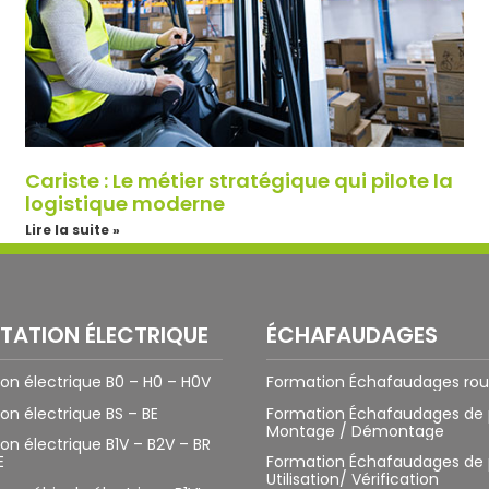
Cariste : Le métier stratégique qui pilote la
logistique moderne
Lire la suite »
ITATION ÉLECTRIQUE
ÉCHAFAUDAGES
tion électrique B0 – H0 – H0V
Formation Échafaudages rou
ion électrique BS – BE
Formation Échafaudages de 
Montage / Démontage
ion électrique B1V – B2V – BR
E
Formation Échafaudages de 
Utilisation/ Vérification