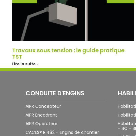
Travaux sous tension : le guide pratique
TST
Lire la suite »
CONDUITE D'ENGINS
HABIL
AIPR Concepteur
Habilita
AIPR Encadrant
Habilitat
AIPR Opérateur
Habilitat
– BC – B
CACES® R.482 – Engins de chantier