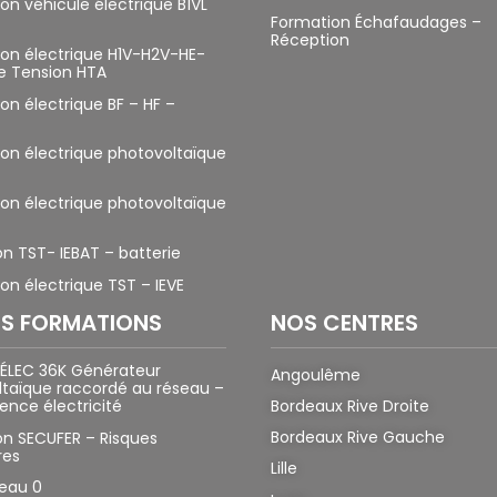
tion véhicule électrique B1VL
Formation Échafaudages –
Réception
tion électrique H1V-H2V-HE-
e Tension HTA
ion électrique BF – HF –
tion électrique photovoltaïque
tion électrique photovoltaïque
n TST- IEBAT – batterie
ion électrique TST – IEVE
ES FORMATIONS
NOS CENTRES
 ÉLEC 36K Générateur
Angoulême
taïque raccordé au réseau –
nce électricité
Bordeaux Rive Droite
Bordeaux Rive Gauche
n SECUFER – Risques
res
Lille
veau 0