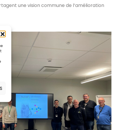
artagent une vision commune de l’amélioration
ue
t
e
S