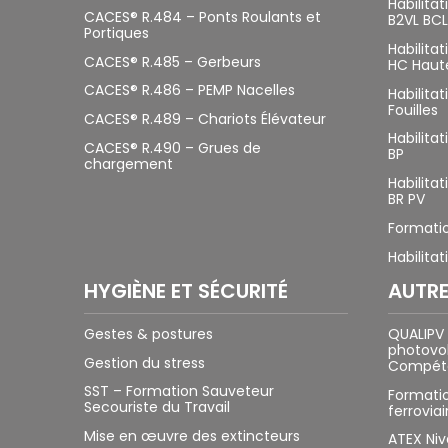
Habilita
CACES® R.484 – Ponts Roulants et
B2VL BCL
Portiques
Habilita
CACES® R.485 – Gerbeurs
HC Haut
CACES® R.486 – PEMP Nacelles
Habilitat
Fouilles
CACES® R.489 – Chariots Élévateur
Habilita
CACES® R.490 – Grues de
BP
chargement
Habilita
BR PV
Formatio
Habilitat
HYGIÈNE ET SÉCURITÉ
AUTR
Gestes & postures
QUALIPV
photovol
Gestion du stress
Compéte
SST – Formation Sauveteur
Formatio
Secouriste du Travail
ferroviai
Mise en œuvre des extincteurs
ATEX Ni