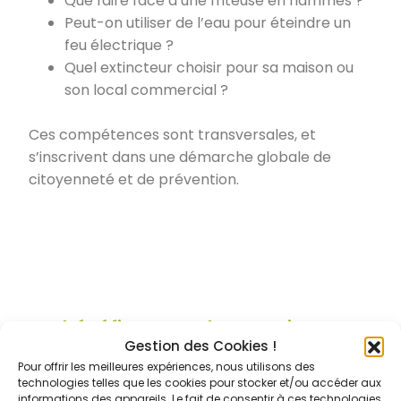
Que faire face à une friteuse en flammes ?
Peut-on utiliser de l’eau pour éteindre un
feu électrique ?
Quel extincteur choisir pour sa maison ou
son local commercial ?
Ces compétences sont transversales, et
s’inscrivent dans une démarche globale de
citoyenneté et de prévention.
Les bénéfices pour l’entreprise
Gestion des Cookies !
Former ses collaborateurs à la lutte contre
Pour offrir les meilleures expériences, nous utilisons des
l’incendie, c’est :
technologies telles que les cookies pour stocker et/ou accéder aux
informations des appareils. Le fait de consentir à ces technologies