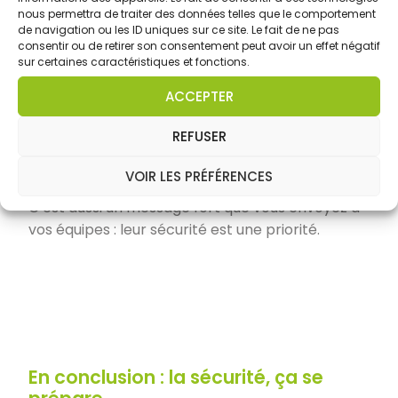
Réduire les risques d’accidents graves
nous permettra de traiter des données telles que le comportement
Protéger les personnes et les biens
de navigation ou les ID uniques sur ce site. Le fait de ne pas
consentir ou de retirer son consentement peut avoir un effet négatif
Respecter la réglementation en matière de
sur certaines caractéristiques et fonctions.
sécurité
Renforcer la culture de prévention au sein
ACCEPTER
de l’équipe
REFUSER
Valoriser les collaborateurs en leur
donnant des outils concrets pour réagir en
VOIR LES PRÉFÉRENCES
autonomie
C’est aussi un message fort que vous envoyez à
vos équipes : leur sécurité est une priorité.
En conclusion : la sécurité, ça se