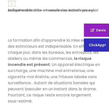
Accueil
Incendies au travail : pourquoi se former à la mise en œuvre des extincteurs est indispensable
–
Actualités
–
Devis
La formation afin d’apprendre la mise en œuvre
ClickApp!
des extincteurs est indispensable. En effet,
chaque jour, dans les bureaux, les entrepôts, les
ateliers ou même les commerces,
le risque
incendie est présent
. Un appareil électrique en
surcharge, une machine mal entretenue, une
cigarette mal éteinte, une friteuse laissée sans
surveillance… Autant de situations banales qui
peuvent basculer en un instant dans le drame.
Pourtant, ce risque reste encore largement
sous-estimé.