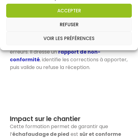
ACCEPTER
REFUSER
Cas pratique
Le stagiaire doit analyser un échafaudage de
VOIR LES PRÉFÉRENCES
pied monté volontairement avec plusieurs
erreurs. Il dresse un
rapport de non-
conformité
, identifie les corrections à apporter,
puis valide ou refuse la réception.
Impact sur le chantier
Cette formation permet de garantir que
l’
échafaudage de pied
est
sûr et conforme