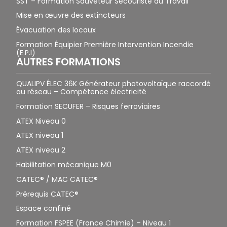
SST – Formation Sauveteur Secouriste du Travail
Mise en œuvre des extincteurs
Évacuation des locaux
Formation Équipier Première Intervention Incendie
(E.P.I)
AUTRES FORMATIONS
QUALIPV ÉLEC 36K Générateur photovoltaïque raccordé
au réseau – Compétence électricité
Formation SECUFER – Risques ferroviaires
ATEX Niveau 0
ATEX niveau 1
ATEX niveau 2
Habilitation mécanique M0
CATEC® / MAC CATEC®
Prérequis CATEC®
Espace confiné
Formation FSPEE (France Chimie) – Niveau 1