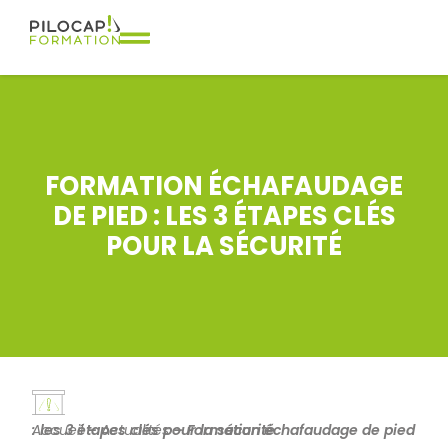
FORMATION ÉCHAFAUDAGE
DE PIED : LES 3 ÉTAPES CLÉS
POUR LA SÉCURITÉ
Accueil
Formation échafaudage de pied : les 3 étapes clés pour la sécurité
–
Actualités
–