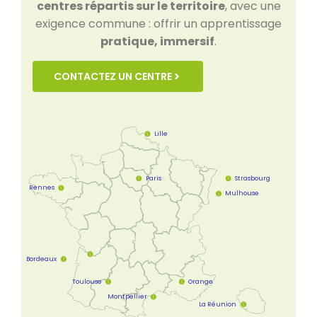
centres répartis sur le territoire
, avec une
exigence commune : offrir un apprentissage
pratique, immersif
.
CONTACTEZ UN CENTRE
Lille
Paris
Strasbourg
Rennes
Mulhouse
Bordeaux
Toulouse
Orange
Montpellier
Saint-Jean-d'Illac
La Réunion
05 56 55 90 49