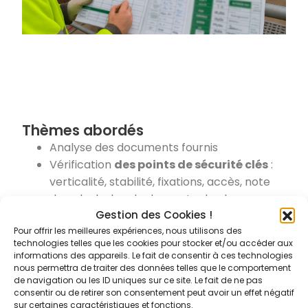
Thèmes abordés
Analyse des documents fournis
Vérification
des points de sécurité clés
:
verticalité, stabilité, fixations, accès, note
de calcul, plan de descente de charge
Gestion des Cookies !
Rédaction et archivage des
rapports de
Pour offrir les meilleures expériences, nous utilisons des
contrôle
technologies telles que les cookies pour stocker et/ou accéder aux
Recommandation R.408 et responsabilités
informations des appareils. Le fait de consentir à ces technologies
juridiques
nous permettra de traiter des données telles que le comportement
de navigation ou les ID uniques sur ce site. Le fait de ne pas
consentir ou de retirer son consentement peut avoir un effet négatif
sur certaines caractéristiques et fonctions.